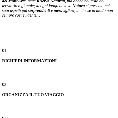
del Mont Avic
, nelle
Riserve Naturali
, ma anche nel resto del
territorio regionale; in ogni luogo dove la
Natura
si presenta nei
suoi aspetti più
sorprendenti e meravigliosi
, anche se in modo non
sempre così evidente…
01
RICHIEDI INFORMAZIONI
02
ORGANIZZA IL TUO VIAGGIO